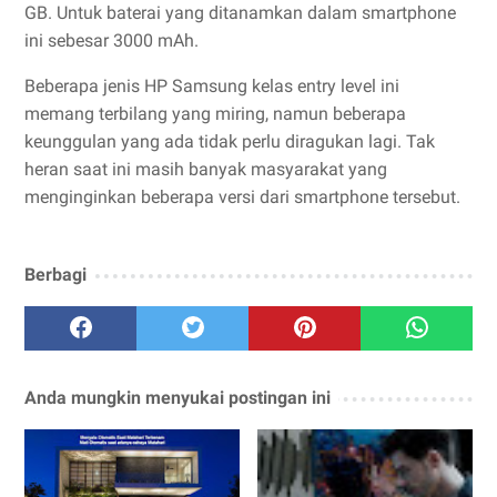
GB. Untuk baterai yang ditanamkan dalam smartphone
ini sebesar 3000 mAh.
Beberapa jenis HP Samsung kelas entry level ini
memang terbilang yang miring, namun beberapa
keunggulan yang ada tidak perlu diragukan lagi. Tak
heran saat ini masih banyak masyarakat yang
menginginkan beberapa versi dari smartphone tersebut.
Berbagi
Anda mungkin menyukai postingan ini