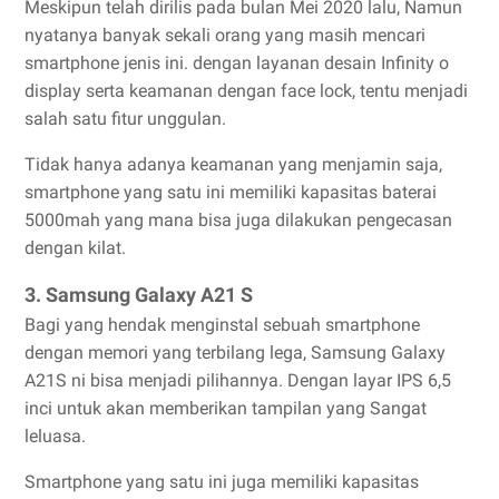
Meskipun telah dirilis pada bulan Mei 2020 lalu, Namun
nyatanya banyak sekali orang yang masih mencari
smartphone jenis ini. dengan layanan desain Infinity o
display serta keamanan dengan face lock, tentu menjadi
salah satu fitur unggulan.
Tidak hanya adanya keamanan yang menjamin saja,
smartphone yang satu ini memiliki kapasitas baterai
5000mah yang mana bisa juga dilakukan pengecasan
dengan kilat.
3. Samsung Galaxy A21 S
Bagi yang hendak menginstal sebuah smartphone
dengan memori yang terbilang lega, Samsung Galaxy
A21S ni bisa menjadi pilihannya. Dengan layar IPS 6,5
inci untuk akan memberikan tampilan yang Sangat
leluasa.
Smartphone yang satu ini juga memiliki kapasitas