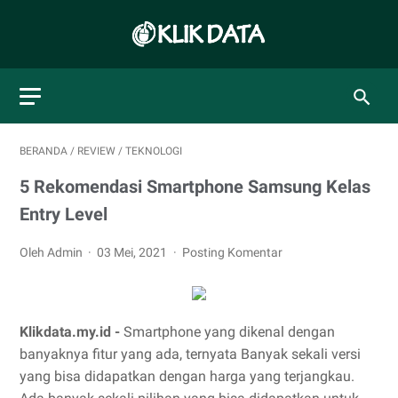
BERANDA
/
REVIEW
/
TEKNOLOGI
5 Rekomendasi Smartphone Samsung Kelas
Entry Level
Oleh Admin
03 Mei, 2021
Posting Komentar
Klikdata.my.id -
Smartphone yang dikenal dengan
banyaknya fitur yang ada, ternyata Banyak sekali versi
yang bisa didapatkan dengan harga yang terjangkau.