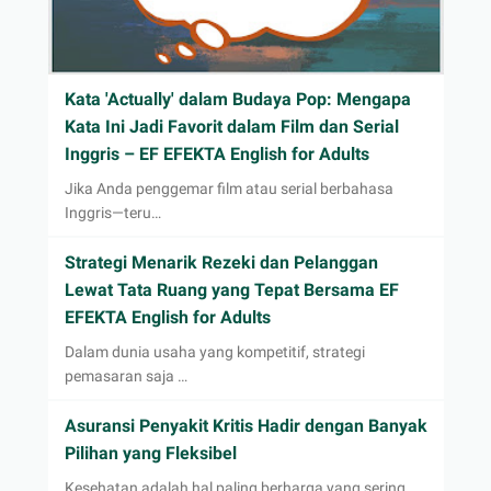
Kata 'Actually' dalam Budaya Pop: Mengapa
Kata Ini Jadi Favorit dalam Film dan Serial
Inggris – EF EFEKTA English for Adults
Jika Anda penggemar film atau serial berbahasa
Inggris—teru…
Strategi Menarik Rezeki dan Pelanggan
Lewat Tata Ruang yang Tepat Bersama EF
EFEKTA English for Adults
Dalam dunia usaha yang kompetitif, strategi
pemasaran saja …
Asuransi Penyakit Kritis Hadir dengan Banyak
Pilihan yang Fleksibel
Kesehatan adalah hal paling berharga yang sering