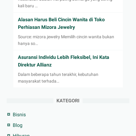
kali baru …
Alasan Harus Beli Cincin Wanita di Toko
Perhiasan Mizora Jewelry
Source: mizora.jewelry Memilih cincin wanita bukan
hanya so…
Asuransi Individu Lebih Fleksibel, Ini Kata
Direktur Allianz
Dalam beberapa tahun terakhir, kebutuhan
masyarakat terhada…
KATEGORI
Bisnis
Blog
Hiburan