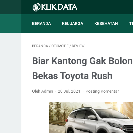
BERANDA
KELUARGA
KESEHATAN
T
BERANDA
/
OTOMOTIF
/
REVIEW
Biar Kantong Gak Bolon
Bekas Toyota Rush
Oleh Admin
20 Jul, 2021
Posting Komentar