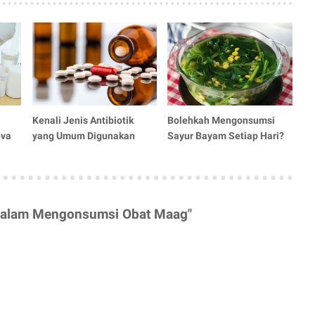
Kenali Jenis Antibiotik
Bolehkah Mengonsumsi
ova
yang Umum Digunakan
Sayur Bayam Setiap Hari?
 dalam Mengonsumsi Obat Maag"