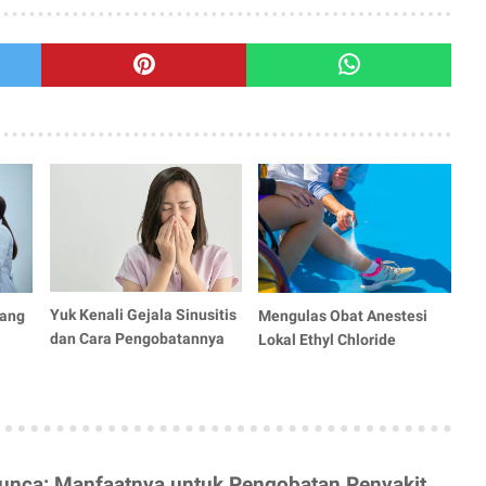
Yuk Kenali Gejala Sinusitis
yang
Mengulas Obat Anestesi
dan Cara Pengobatannya
Lokal Ethyl Chloride
Punca: Manfaatnya untuk Pengobatan Penyakit